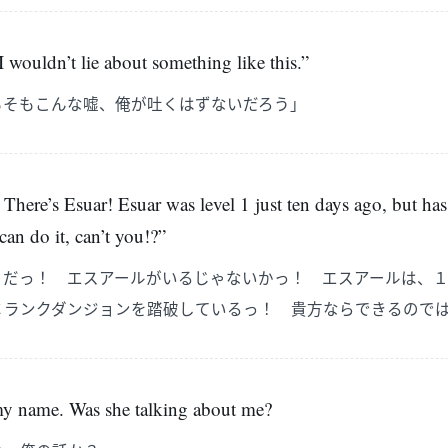
I wouldn’t lie about something like this.”
もそもこんな嘘、俺が吐くはずないだろう」
There’s Esuar! Esuar was level 1 just ten days ago, but has
an do it, can’t you!?”
うだっ！ エスアールがいるじゃないかっ！ エスアールは、
Ｃランクダンジョンを踏破しているっ！ 貴方ならできるので
 my name. Was she talking about me?