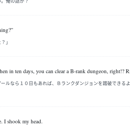
い。俺の話か？
hing?”
た？」
, then in ten days, you can clear a B-rank dungeon, right!? R
アールなら１０日もあれば、Ｂランクダンジョンを踏破できる
. I shook my head.