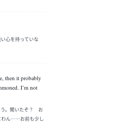
強い心を持っていな
e, then it probably
summoned. I’m not
ろう。聞いたぞ？ お
言わん……お前も少し