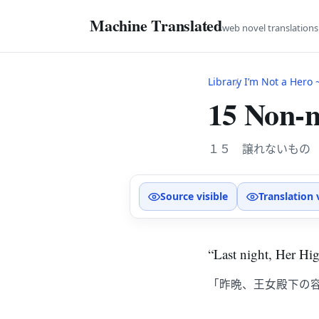
Machine Translated
web novel translation
Library
I’m Not a Hero ~Th
15 Non-n
１５ 譲れないもの
Source visible
Translation 
“Last night, Her Hig
「昨晩、王女殿下の