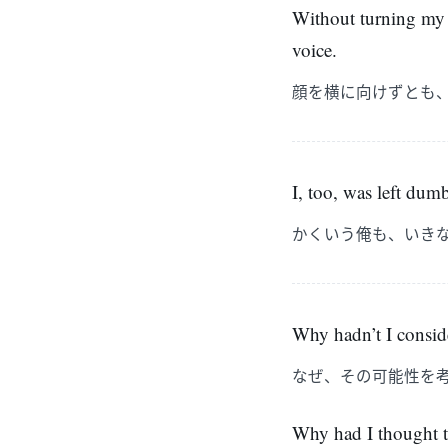
Without turning my f
voice.
顔を横に向けずとも
I, too, was left du
かくいう俺も、いき
Why hadn’t I conside
なぜ、その可能性を
Why had I thought th