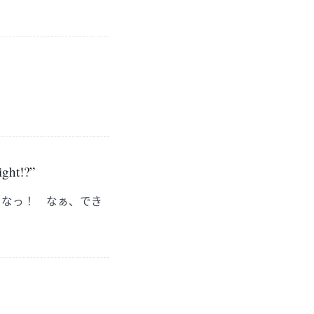
ight!?”
よなっ！ なぁ、でき