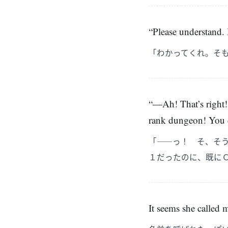
“Please understand. 
「わかってくれ。そ
“—Ah! That’s right! 
rank dungeon! You c
「――っ！ そ、そ
１だったのに、既に
It seems she called