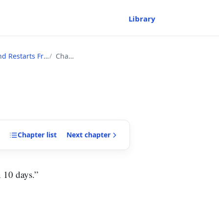
Library
l 1 as Classless~
Chapter
Chapter
list
Next
chapter
n 10 days.”