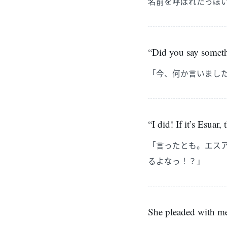
名前を呼ばれたっぽ
“Did you say somet
「今、何か言いまし
“I did! If it’s Esuar
「言ったとも。エス
るよなっ！？」
She pleaded with me