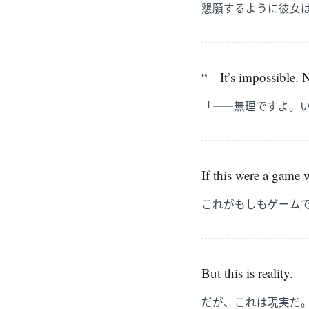
懇願するように彼女
“—It’s impossible. N
「――無理ですよ。
If this were a game w
これがもしもゲーム
But this is reality.
だが、これは現実だ