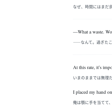
なぜ、時間にはまだ
—What a waste. Worr
――なんて。過ぎた
At this rate, it’s imp
いまのままでは無理
I placed my hand on
俺は顎に手を当てて