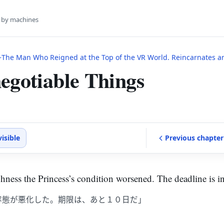
s by machines
e Man Who Reigned at the Top of the VR World. Reincarnates and Restarts From Leve
egotiable Things
visible
Previous
chapter
hness the Princess’s condition worsened. The deadline is i
容態が悪化した。期限は、あと１０日だ」