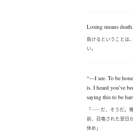
Losing means death. 
負けるということは
い。
“—I see. To be hones
is. I heard you’ve 
saying this to be ha
「――だ、そうだ。
前、召喚された翌日
休め」