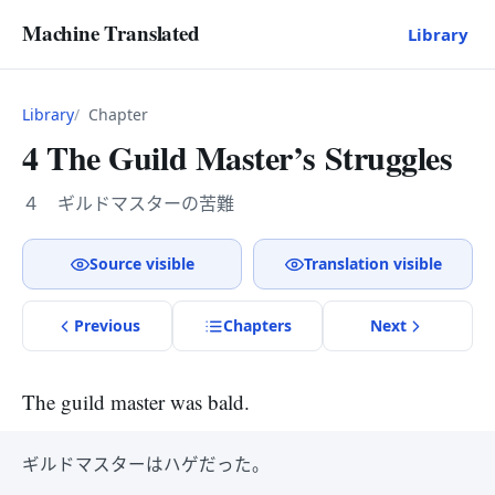
Machine Translated
Library
Library
Chapter
4 The Guild Master’s Struggles
４ ギルドマスターの苦難
Source visible
Translation visible
Previous
Chapter
s
Next
The guild master was bald.
ギルドマスターはハゲだった。