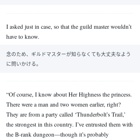
I asked just in case, so that the guild master wouldn’t
have to know.
念のため、ギルドマスターが知らなくても大丈夫なよう
に問いかける。
“Of course, I know about Her Highness the princess.
There were a man and two women earlier, right?
They are from a party called ‘Thunderbolt’s Trail,’
the strongest in this country. I’ve entrusted them with
the B-rank dungeon—though it’s probably