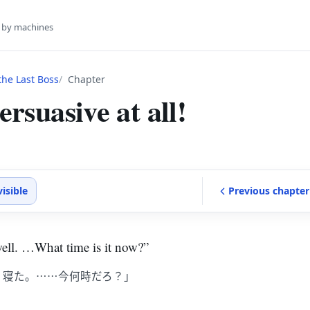
s by machines
he Last Boss
Chapter
persuasive at all!
visible
Previous
chapter
well. …What time is it now?”
く寝た。……今何時だろ？」