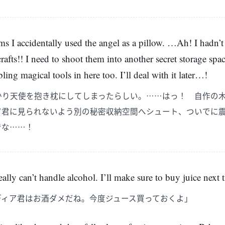
ms I accidentally used the angel as a pillow. …Ah! I hadn’
fts!! I need to shoot them into another secret storage spa
mbling magical tools in here too. I’ll deal with it later…!
かり天使を抱き枕にしてしまったらしい。……はっ！ 自作の
ア君に見られないよう別の秘密収納空間へシュート、ついでに
でな……！
lly can’t handle alcohol. I’ll make sure to buy juice next 
ディア君はお酒ダメだね。今度ジュース買っておくよ」