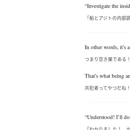
“Investigate the ins
「船とアジトの内部
In other words, it’s
つまり空き巣である
That’s what being an
共犯者ってやつだね
“Understood! I’ll do
「わかりました！ 