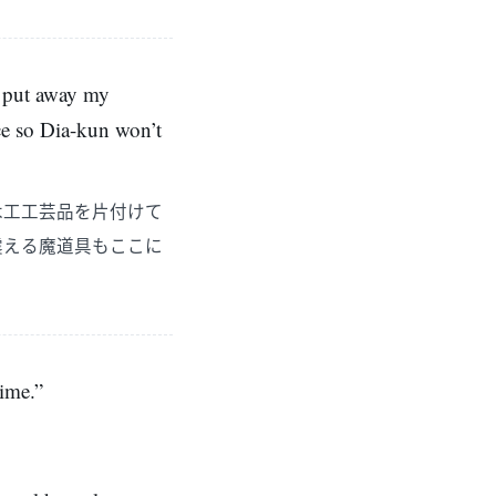
t put away my
ce so Dia-kun won’t
木工工芸品を片付けて
震える魔道具もここに
time.”