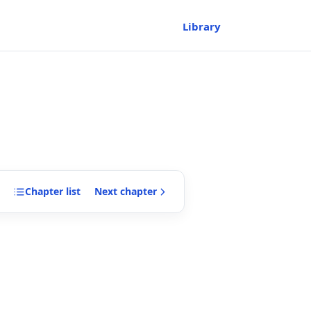
Library
Chapter
list
Next
chapter