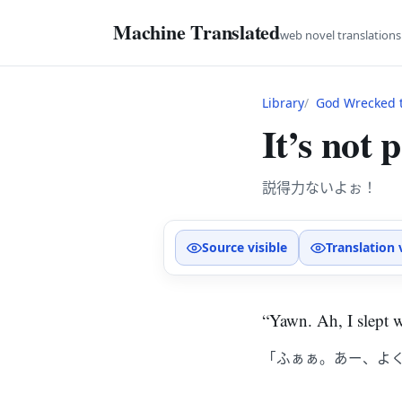
Machine Translated
web novel translation
Library
God Wrecked t
It’s not 
説得力ないよぉ！
Source visible
Translation 
“Yawn. Ah, I slept 
「ふぁぁ。あー、よ