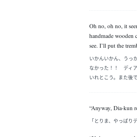
Oh no, oh no, it see
handmade wooden cra
see. I’ll put the tre
いかんいかん、うっ
なかった！！ ディ
いれとこう。また後
“Anyway, Dia-kun rea
「とりま、やっぱり