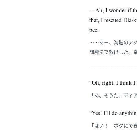
…Ah, I wonder if the
that, I rescued Dia-k
pee.
……あー、海賊のア
間魔法で救出した。
“Oh, right. I think I
「あ、そうだ。ディ
“Yes! I’ll do anythi
「はい！ ボクにで