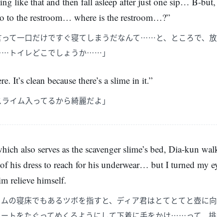
ng like that and then fall asleep after just one sip… B-but
go to the restroom… where is the restroom…?”
言って一口だけですぐ寝てしまうだなんて……と、ところで、
……トイレどこでしょうか……」
re. It’s clean because there’s a slime in it.”
スライム入ってるから綺麗だよ」
which also serves as the scavenger slime’s bed, Dia-kun walk
 of his dress to reach for his underwear… but I turned my ey
m relieve himself.
イムの寝床でもあるツボを指すと、ディア君はとてとてと壺に向
カートをたぐってめくるようにして下着に手をかけ……って、排