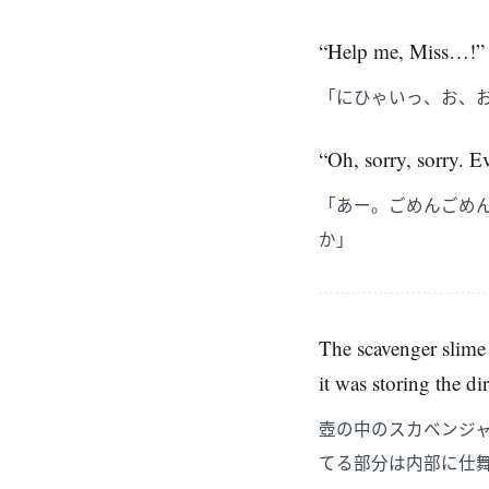
“Help me, Miss…!”
「にひゃいっ、お、
“Oh, sorry, sorry. Ev
「あー。ごめんごめ
か」
The scavenger slime 
it was storing the dir
壺の中のスカベンジ
てる部分は内部に仕