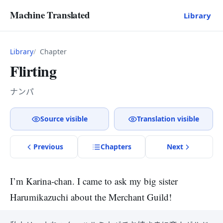
Machine Translated
Library
Library
Chapter
Flirting
ナンパ
Source visible
Translation visible
Previous
Chapter
s
Next
I’m Karina-chan. I came to ask my big sister
Harumikazuchi about the Merchant Guild!