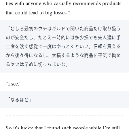
ties with anyone who casually recommends products
that could lead to big losses.”
「むしろ最初のウチはギルドで聞いた商品だけ取り扱う
のが安全だし、たとえ一時的には多少損でも先人達に手
土産を渡す感覚で一度はやっとくといい。信頼を買える
から後々得になるし、大損するような商品を平気で勧め
るヤツは早めに切っちまいな」
“I see.”
「なるほど」
So it’s lucky that I found such people while I’m still