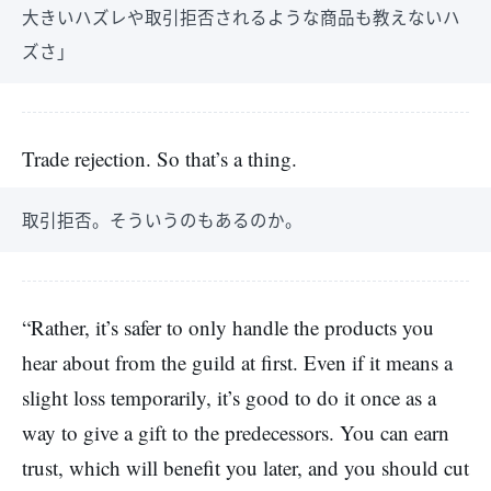
大きいハズレや取引拒否されるような商品も教えないハ
ズさ」
Trade rejection. So that’s a thing.
取引拒否。そういうのもあるのか。
“Rather, it’s safer to only handle the products you
hear about from the guild at first. Even if it means a
slight loss temporarily, it’s good to do it once as a
way to give a gift to the predecessors. You can earn
trust, which will benefit you later, and you should cut